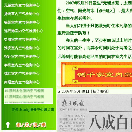
2007年5月29日发生“无锡水荒，太
4.无锡室内空气检测中心
无锡室内空气检测中心
们：空气、阳光与水【
】，是大
5.扬州室内空气检测中心
点击进入
扬州室内空气检测中心
6.徐州室内空气检测中心
生物生存所必需的。
徐州室内空气检测中心
7.连云港室内空气检测中心
当人们习惯于只把眼光盯住水污染的时
8.盐城室内空气检测中心
连云港室内空气检测中心
重污染疏于防范！
9.淮安室内空气检测中心
盐城室内空气检测中心
在人的一生中，至少有80％以上的时
10.宿迁室内空气检测中心
的时间在室外，而其余时间则处于两者之
11.泰州室内空气检测中心
淮安室内空气检测中心
12.镇江室内空气检测中心
宿迁室内空气检测中心
儿等则可能有高达95％的时间在室内生
13.南通室内空气检测中心
泰州室内空气检测中心
14.苏州常熟室内空气检测
15.苏州张家港室内空气检测
镇江室内空气检测中心
16.苏州太仓室内空气检测
南通室内空气检测中心
17.苏州昆山室内空气检测
18.苏州吴江室内空气检测
▲ 2006 年 5 月 18 日【扬子晚报】
19.无锡江阴室内空气检测
20.无锡宜兴室内空气检测
更多 Jssnhj服务中心请点击
21.常州金坛室内空气检测
22.常州溧阳室内空气检测
23.南京溧水室内空气检测
24.南京高淳室内空气检测