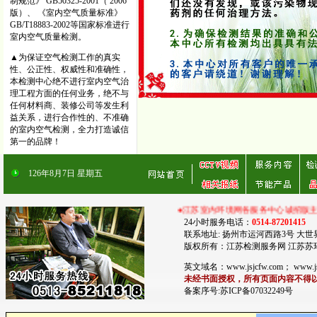
制规范》 GB50325-2001（ 2006
版）、 《室内空气质量标准》
GB/T18883-2002等国家标准进行
室内空气质量检测。
▲为保证空气检测工作的真实
性、公正性、权威性和准确性，
本检测中心绝不进行室内空气治
理工程方面的任何业务，绝不与
任何材料商、装修公司等发生利
益关系，进行合作性的、不准确
的室内空气检测，全力打造诚信
第一的品牌！
126
年
8
月
7
日
星期五
●江苏室内环境网各服务中心诚招版主，并提供广告服务！江苏室
24小时服务电话：
0514-87201415
联系地址: 扬州市运河西路3号 大世
版权所有：江苏检测服务网 江苏苏
英文域名：www.jsjcfw.com； www
未经书面授权，所有页面内容不得以
备案序号:苏ICP备07032249号