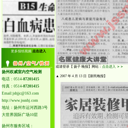
25.泰州泰兴室内空气检测
26.泰州姜堰室内空气检测
27.泰州靖江室内空气检测
28.泰州兴化室内空气检测
29.启东室内空气检测中心
30.海门室内空气检测中心
31.通州室内空气检测中心
32.如皋室内空气检测中心
33.如东室内空气检测中心
更多报纸视频
点击进入
34.海安室内空气检测中心
或请登录【 扬子 晚报】网站：
点击进入
＞＞
扬州权威室内空气检测
▲ 2007 年 4 月 13 日【新民晚报】
电话：0514-
87201415
传真：0514-
87201415
Email:jshjjc@163.com
http://www.jssnhj.com
地址：扬州市运河西路3号
大世界国际广场10层
扬州市服务区域：