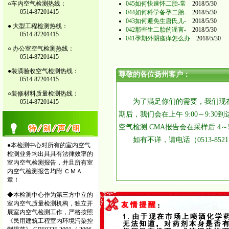
○车内空气检测热线：
045如何快速怀二胎-常
2018/5/30
0514-87201415
044如何科学备孕二胎-
2018/5/30
043如何避免生唐氏儿-
2018/5/30
● 大型工程检测热线：
042那些生二胎的谣言-
2018/5/30
0514-87201415
041孕期外阴瘙痒怎么办
2018/5/30
○ 办公室空气检测热线：
0514-87201415
●装潢验收空气检测热线：
尊敬的各位扬州客户：
0514-87201415
○装修材料质量检测热线：
为了满足你们的需要，我们现在
0514-87201415
期后，我们会在上午 9:00～9:3
空气检测 CMA报告会在采样后 4
如有不详，请电话（0513-852
●本检测中心对所有的室内空气
江苏苏环
检测业务均出具具有法律效率的
室内空气检测报告，并且所有室
200
内空气检测报告均附 ＣＭＡ
章！
◆本检测中心作为第三方中立的
室内空气质量检测机构，独立开
展室内空气检测工作，严格按照
《民用建筑工程室内环境污染控