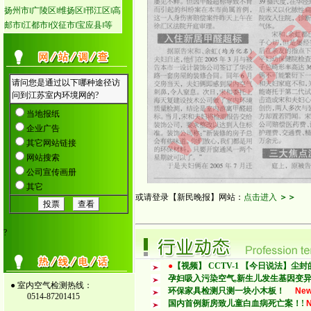
扬州市‖广陵区‖维扬区‖邗江区‖高
邮市‖江都市‖仪征市‖宝应县‖等
或请登录【新民晚报】网站：
点击进入
＞＞
?
●
【视频】 CCTV-1 【今日说法】尘
孕妇吸入污染空气,新生儿发生基因变异增
● 室内空气检测热线：
环保家具检测只测一块小木板！
Ne
0514-87201415
国内首例新房致儿童白血病死亡案！!