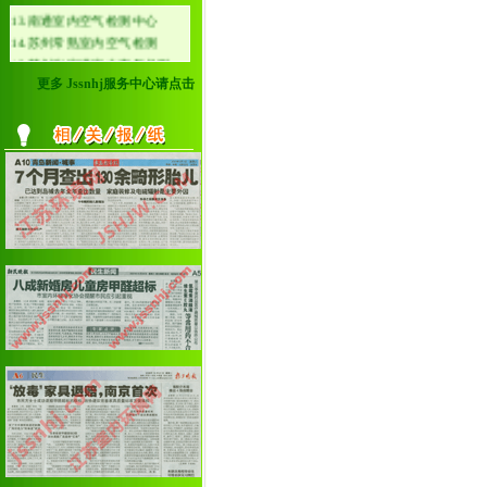
14.苏州常熟室内空气检测
15.苏州张家港室内空气检测
16.苏州太仓室内空气检测
17.苏州昆山室内空气检测
更多 Jssnhj服务中心请点击
18.苏州吴江室内空气检测
19.无锡江阴室内空气检测
20.无锡宜兴室内空气检测
21.常州金坛室内空气检测
22.常州溧阳室内空气检测
23.南京溧水室内空气检测
24.南京高淳室内空气检测
25.泰州泰兴室内空气检测
26.泰州姜堰室内空气检测
27.泰州靖江室内空气检测
28.泰州兴化室内空气检测
29.启东室内空气检测中心
30.海门室内空气检测中心
31.通州室内空气检测中心
32.如皋室内空气检测中心
33.如东室内空气检测中心
34.海安室内空气检测中心