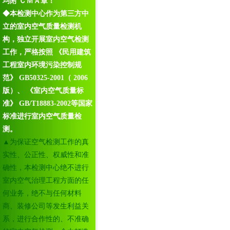
均附 ＣＭＡ章！
◆本检测中心作为第三方中
立的室内空气质量检测机
构，独立开展室内空气检测
工作，严格按照 《民用建筑
工程室内环境污染控制规
范》 GB50325-2001（ 2006
版）、 《室内空气质量标
准》 GB/T18883-2002等国家
标准进行室内空气质量检
测。
▲为保证空气检测工作的真
实性、公正性、权威性和准
确性，本检测中心绝不进行
室内空气治理工程方面的任
何业务，绝不与任何材料
商、装修公司等发生利益关
系，进行合作性的、不准确