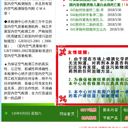
室内空气检测报告，并且所有室
国内首例新房致儿童白血病死亡案！!
内空气检测报告均附 ＣＭＡ
045如何快速怀二胎-常
2018/5/30
章！
044如何科学备孕二胎-
2018/5/30
043如何避免生唐氏儿-
2018/5/30
◆本检测中心作为第三方中立的
042那些生二胎的谣言-
2018/5/30
室内空气质量检测机构，独立开
041孕期外阴瘙痒怎么办
2018/5/30
展室内空气检测工作，严格按照
《民用建筑工程室内环境污染控
制规范》 GB50325-2001（ 2006
版）、 《室内空气质量标准》
GB/T18883-2002等国家标准进行
室内空气质量检测。
▲为保证空气检测工作的真实
性、公正性、权威性和准确性，
本检测中心绝不进行室内空气治
理工程方面的任何业务，绝不与
任何材料商、装修公司等发生利
益关系，进行合作性的、不准确
的室内空气检测，全力打造诚信
第一的品牌！
126
年
8
月
8
日
星期六