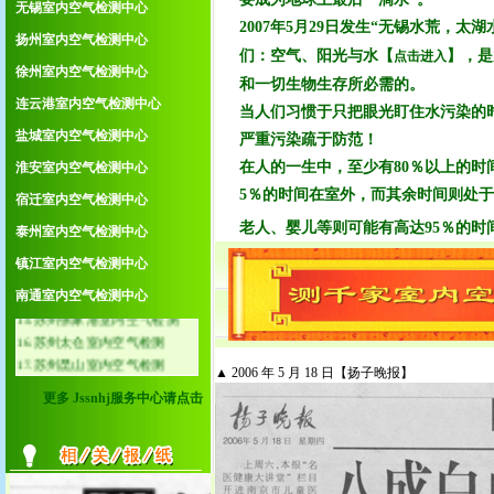
3.常州室内空气检测中心
无锡室内空气检测中心
2007年5月29日发生“无锡水荒，太
4.无锡室内空气检测中心
扬州室内空气检测中心
5.扬州室内空气检测中心
们：空气、阳光与水【
】，是
点击进入
徐州室内空气检测中心
6.徐州室内空气检测中心
和一切生物生存所必需的。
7.连云港室内空气检测中心
连云港室内空气检测中心
当人们习惯于只把眼光盯住水污染的
8.盐城室内空气检测中心
盐城室内空气检测中心
严重污染疏于防范！
9.淮安室内空气检测中心
10.宿迁室内空气检测中心
在人的一生中，至少有80％以上的
淮安室内空气检测中心
11.泰州室内空气检测中心
5％的时间在室外，而其余时间则处
宿迁室内空气检测中心
12.镇江室内空气检测中心
老人、婴儿等则可能有高达95％的
泰州室内空气检测中心
13.南通室内空气检测中心
14.苏州常熟室内空气检测
镇江室内空气检测中心
15.苏州张家港室内空气检测
南通室内空气检测中心
16.苏州太仓室内空气检测
17.苏州昆山室内空气检测
18.苏州吴江室内空气检测
▲ 2006 年 5 月 18 日【扬子晚报】
19.无锡江阴室内空气检测
20.无锡宜兴室内空气检测
更多 Jssnhj服务中心请点击
21.常州金坛室内空气检测
22.常州溧阳室内空气检测
23.南京溧水室内空气检测
24.南京高淳室内空气检测