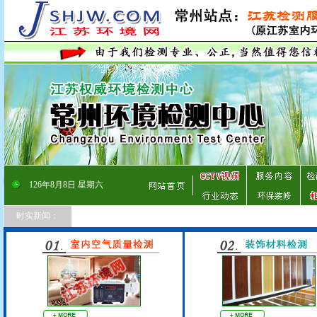
126
年
8
月
8
日
星期六
时实新闻：