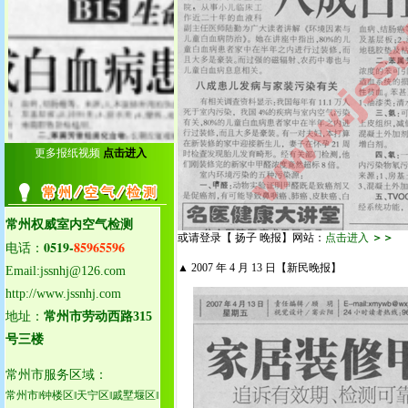
25.泰州泰兴室内空气检测
26.泰州姜堰室内空气检测
27.泰州靖江室内空气检测
28.泰州兴化室内空气检测
29.启东室内空气检测中心
30.海门室内空气检测中心
31.通州室内空气检测中心
32.如皋室内空气检测中心
更多报纸视频
点击进入
33.如东室内空气检测中心
34.海安室内空气检测中心
常州权威室内空气检测
或请登录【 扬子 晚报】网站：
点击进入
＞＞
0519-
85965596
电话：
▲ 2007 年 4 月 13 日【新民晚报】
Email:jssnhj@126.com
http://www.jssnhj.com
地址：
常州市劳动西路315
号三楼
常州市服务区域：
常州市‖钟楼区‖天宁区‖戚墅堰区‖