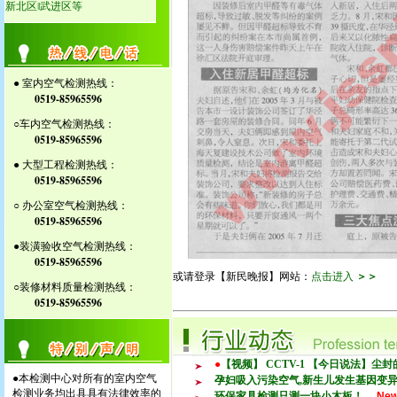
新北区‖武进区等
● 室内空气检测热线：
0519-85965596
○车内空气检测热线：
0519-85965596
● 大型工程检测热线：
0519-85965596
○ 办公室空气检测热线：
0519-85965596
●装潢验收空气检测热线：
0519-85965596
或请登录【新民晚报】网站：
点击进入
＞＞
○装修材料质量检测热线：
0519-85965596
●
【视频】 CCTV-1 【今日说法】尘
●本检测中心对所有的室内空气
孕妇吸入污染空气,新生儿发生基因变异增
检测业务均出具具有法律效率的
环保家具检测只测一块小木板！
Ne