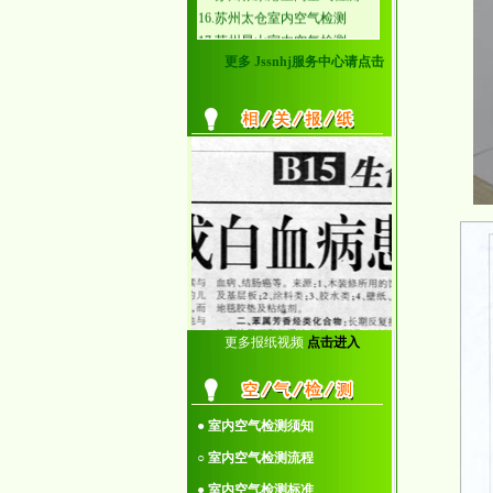
19.无锡江阴室内空气检测
20.无锡宜兴室内空气检测
更多 Jssnhj服务中心请点击
21.常州金坛室内空气检测
22.常州溧阳室内空气检测
23.南京溧水室内空气检测
24.南京高淳室内空气检测
25.泰州泰兴室内空气检测
26.泰州姜堰室内空气检测
27.泰州靖江室内空气检测
28.泰州兴化室内空气检测
29.启东室内空气检测中心
30.海门室内空气检测中心
31.通州室内空气检测中心
32.如皋室内空气检测中心
更多报纸视频
点击进入
33.如东室内空气检测中心
34.海安室内空气检测中心
● 室内空气检测须知
○ 室内空气检测流程
● 室内空气检测标准