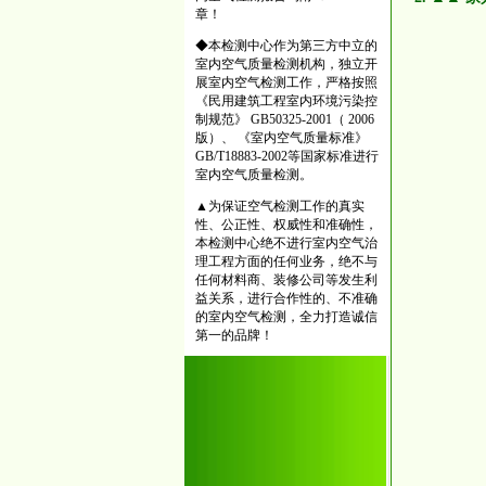
章！
◆本检测中心作为第三方中立的
室内空气质量检测机构，独立开
展室内空气检测工作，严格按照
《民用建筑工程室内环境污染控
制规范》 GB50325-2001（ 2006
版）、 《室内空气质量标准》
GB/T18883-2002等国家标准进行
室内空气质量检测。
▲为保证空气检测工作的真实
性、公正性、权威性和准确性，
本检测中心绝不进行室内空气治
理工程方面的任何业务，绝不与
任何材料商、装修公司等发生利
益关系，进行合作性的、不准确
的室内空气检测，全力打造诚信
第一的品牌！