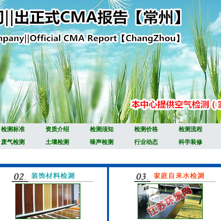
检测标准
资质介绍
检测须知
检测价格
检测流程
废气检测
土壤检测
噪声检测
行业动态
科学装修