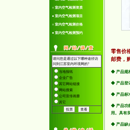
○ 室内空气检测资质
● 室内空气检测项目
○ 室内空气检测价格
● 室内空气检测预约
零售价
邮费，
◆
产品规格
◆
产品登记
◆
产品标准：
◆
产品功
用。具有
◆
产品缺