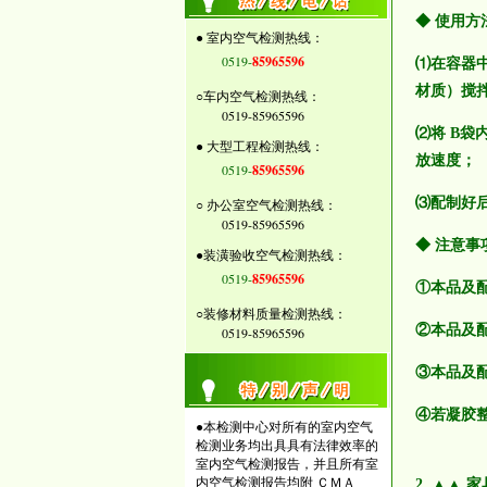
◆
使用方
● 室内空气检测热线：
0519-
85965596
⑴在容器中
材质）搅
○车内空气检测热线：
0519-85965596
⑵将 B
● 大型工程检测热线：
放速度；
0519-
85965596
⑶配制好
○ 办公室空气检测热线：
0519-85965596
◆
注意事
●装潢验收空气检测热线：
0519-
85965596
①本品及
○装修材料质量检测热线：
②本品及
0519-85965596
③本品及配
④若凝胶
●本检测中心对所有的室内空气
检测业务均出具具有法律效率的
室内空气检测报告，并且所有室
内空气检测报告均附 ＣＭＡ
2.
▲▲
家