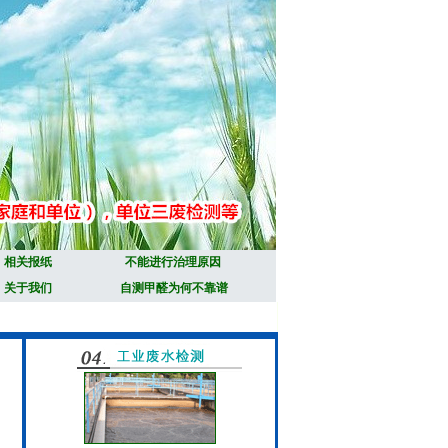
相关报纸
不能进行治理原因
关于我们
自测甲醛为何不靠谱