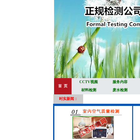
CCTV视频
服务内容
首 页
材料检测
废水检测
时实新闻：