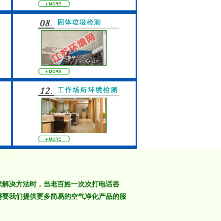
解决方法时，当老百姓一次次打电话咨
需要我们提供更多简易的空气净化产品的服